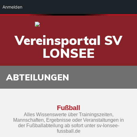
Anmelden
Vereinsportal SV
LONSEE
ABTEILUNGEN
Fußball
Alles Wissenswerte über Trainingszeiten,
Mannschaften, Ergebnisse oder Veranstaltungen in
der Fußballabteilung ab sofort unter sv-lonsee-
fussball.de